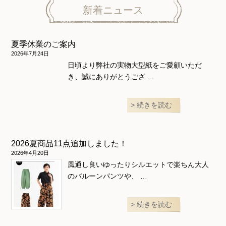
ニット地専用
ワンピース＆スーツ
ワンピース
新着ニュース
ニュース
ホームウェア
ニット地専用
アウター
夏季休業のご案内
和風衣類
ウェディング・コスチューム
スカート・パンツ
2026年7月24日
日頃より弊社の実物大型紙をご愛顧いただ
き、誠にありがとうござ …
続きを読む
2026夏商品11点追加しました！
2026年4月20日
風通し良いゆったりシルエットで楽ちん大人
のバルーンパンツや、 …
続きを読む