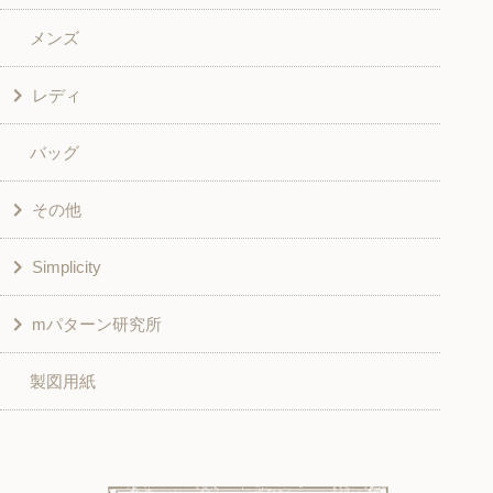
メンズ
和風衣類
ワンピース
レディ
グッズ
シャツ・ブラウス
バッグ
スカート・パンツ
シャツ・ブラウス
その他
和風衣類
チュニック
Simplicity
入園入学グッズ
ワンピース
学校家庭科教材用
mパターン研究所
その他
ベスト・ジャケット・コート
その他
こども＆ベビー
製図用紙
スカート
ボトムス
子供服
パンツ
トップス
トップス