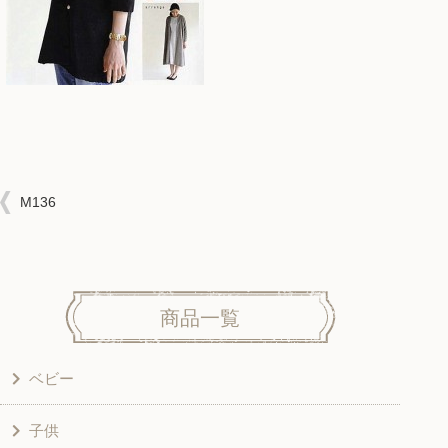
M136
商品一覧
ベビー
子供
洋服