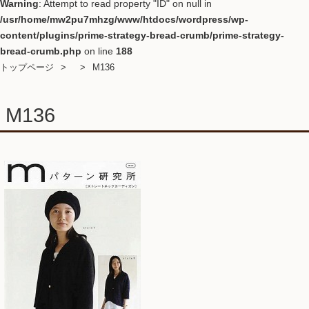
Warning
: Attempt to read property "ID" on null in
/usr/home/mw2pu7mhzg/www/htdocs/wordpress/wp-
content/plugins/prime-strategy-bread-crumb/prime-strategy-
bread-crumb.php
on line
188
トップページ
M136
M136