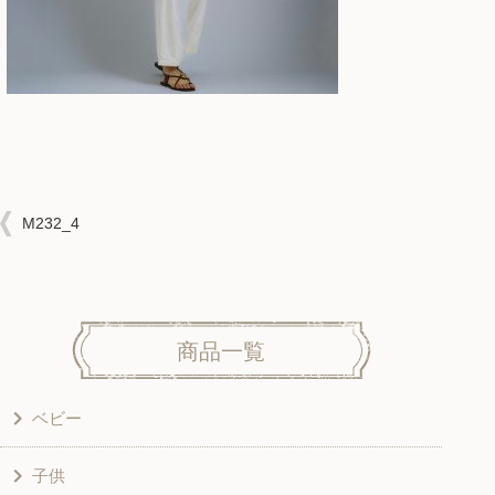
M232_4
商品一覧
ベビー
子供
洋服