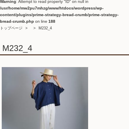
Warning
: Attempt to read property "ID" on null in
/usr/home/mw2pu7mhzg/www/htdocs/wordpress/wp-
content/plugins/prime-strategy-bread-crumb/prime-strategy-
bread-crumb.php
on line
188
トップページ
M232_4
M232_4