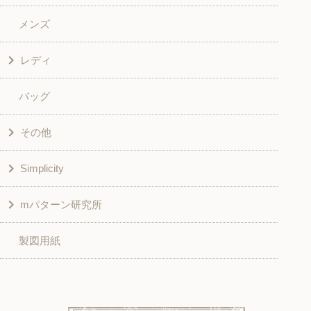
メンズ
和風衣類
ワンピース
レディ
グッズ
シャツ・ブラウス
バッグ
スカート・パンツ
シャツ・ブラウス
その他
和風衣類
チュニック
Simplicity
入園入学グッズ
ワンピース
学校家庭科教材用
mパターン研究所
その他
ベスト・ジャケット・コート
その他
こども＆ベビー
製図用紙
スカート
ボトムス
子供服
パンツ
トップス
トップス