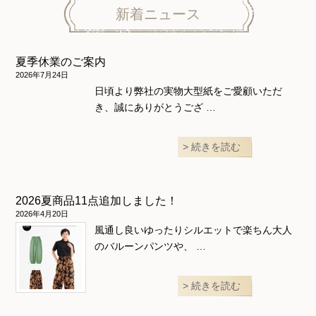
ニット地専用
ワンピース＆スーツ
ワンピース
新着ニュース
ニュース
ホームウェア
ニット地専用
アウター
夏季休業のご案内
和風衣類
ウェディング・コスチューム
スカート・パンツ
2026年7月24日
日頃より弊社の実物大型紙をご愛顧いただ
き、誠にありがとうござ …
続きを読む
2026夏商品11点追加しました！
2026年4月20日
風通し良いゆったりシルエットで楽ちん大人
のバルーンパンツや、 …
続きを読む