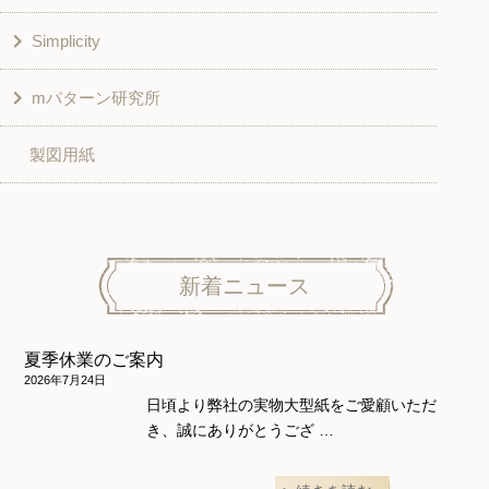
Simplicity
入園入学グッズ
ワンピース
学校家庭科教材用
mパターン研究所
その他
ベスト・ジャケット・コート
その他
こども＆ベビー
製図用紙
スカート
ボトムス
子供服
パンツ
トップス
トップス
ニット地専用
ワンピース＆スーツ
ワンピース
新着ニュース
ニュース
ホームウェア
ニット地専用
アウター
夏季休業のご案内
和風衣類
ウェディング・コスチューム
スカート・パンツ
2026年7月24日
日頃より弊社の実物大型紙をご愛顧いただ
き、誠にありがとうござ …