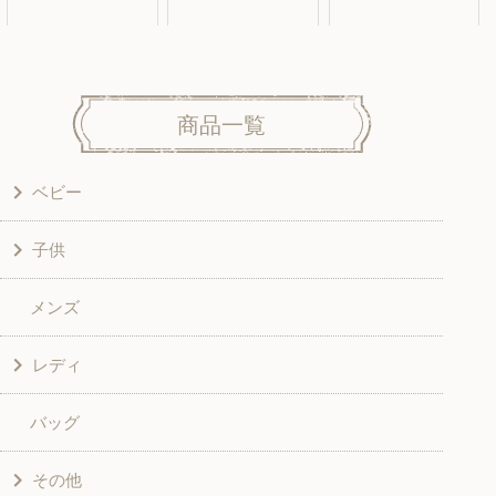
商品一覧
ベビー
子供
洋服
メンズ
和風衣類
ワンピース
レディ
グッズ
シャツ・ブラウス
バッグ
スカート・パンツ
シャツ・ブラウス
その他
和風衣類
チュニック