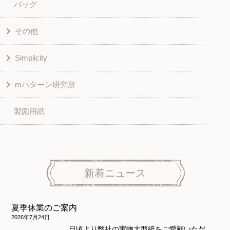
バッグ
スカート・パンツ
シャツ・ブラウス
その他
和風衣類
チュニック
Simplicity
入園入学グッズ
ワンピース
学校家庭科教材用
mパターン研究所
その他
ベスト・ジャケット・コート
その他
こども＆ベビー
製図用紙
スカート
ボトムス
子供服
パンツ
トップス
トップス
ニット地専用
ワンピース＆スーツ
ワンピース
新着ニュース
ニュース
ホームウェア
ニット地専用
アウター
夏季休業のご案内
和風衣類
ウェディング・コスチューム
スカート・パンツ
2026年7月24日
日頃より弊社の実物大型紙をご愛顧いただ