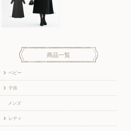
商品一覧
ベビー
子供
洋服
メンズ
和風衣類
ワンピース
レディ
グッズ
シャツ・ブラウス