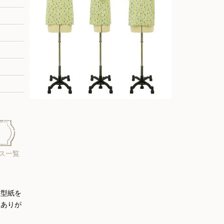
ス一覧
大型紙を
にありが